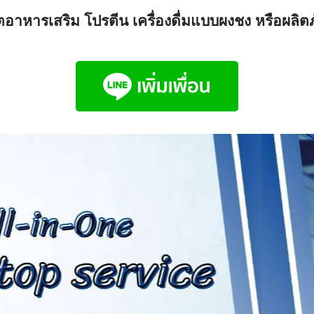
อาหารเสริม โปรตีน เครื่องดื่มแบบผงชง หรือผลิตภ