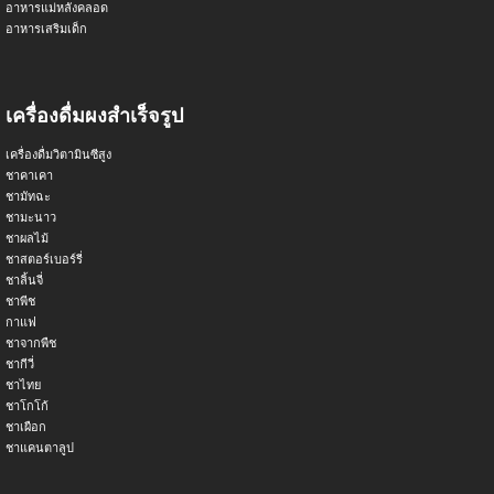
อาหารแม่หลังคลอด
อาหารเสริมเด็ก
เครื่องดื่มผงสำเร็จรูป
เครื่องดื่มวิตามินซีสูง
ชาคาเคา
ชามัทฉะ
ชามะนาว
ชาผลไม้
ชาสตอร์เบอร์รี่
ชาลิ้นจี่
ชาพีช
กาแฟ
ชาจากพืช
ชากีวี่
ชาไทย
ชาโกโก้
ชาเผือก
ชาแคนตาลูป