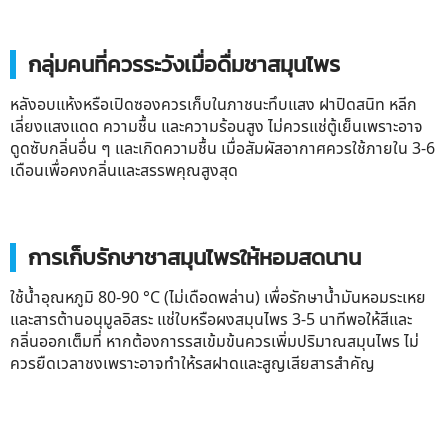
กลุ่มคนที่ควรระวังเมื่อดื่มชาสมุนไพร
หลังอบแห้งหรือเปิดซองควรเก็บในภาชนะทึบแสง ฝาปิดสนิท หลีก
เลี่ยงแสงแดด ความชื้น และความร้อนสูง ไม่ควรแช่ตู้เย็นเพราะอาจ
ดูดซับกลิ่นอื่น ๆ และเกิดความชื้น เมื่อสัมผัสอากาศควรใช้ภายใน 3-6
เดือนเพื่อคงกลิ่นและสรรพคุณสูงสุด
การเก็บรักษาชาสมุนไพรให้หอมสดนาน
ใช้น้ำอุณหภูมิ 80-90 °C (ไม่เดือดพล่าน) เพื่อรักษาน้ำมันหอมระเหย
และสารต้านอนุมูลอิสระ แช่ใบหรือผงสมุนไพร 3-5 นาทีพอให้สีและ
กลิ่นออกเต็มที่ หากต้องการรสเข้มข้นควรเพิ่มปริมาณสมุนไพร ไม่
ควรยืดเวลาชงเพราะอาจทำให้รสฝาดและสูญเสียสารสำคัญ