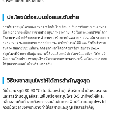
รับรองแขกที่ไม่เหมือนใคร
ประโยชน์ต่อระบบย่อยและขับถ่าย
การดื่มชาสมุนไพรหลังอาหาร หรือดื่มไปพร้อม ๆ กับการรับประทานอาหาร
นั้น นอกจากจะเป็นการช่วยบำรุงสุขภาพร่างกายแล้ว ในทางแพทย์วิจัยได้ว่า
ยังสามารถช่วยให้ระบบการทำงานของร่างกายในหลาย ๆ ส่วน เช่น ระบบการ
ย่อยอาหาร ระบบขับถ่าย ระบบปัสสาวะ หัวใจทำงานได้ดี และยังเป็นตัวช่วย
สะสาง ขับล้างไขมันที่เกาะติดอยู่ตามลำไส้อีกด้วยหรือที่เรียกว่า Detox
สมุนไพรที่บ้านเรามีอยู่มากมายนี้ล้วนแล้วแต่มีประโยชน์แถมยังหาได้ง่ายอีก
ด้วย ประโยชน์ของชาสมุนไพรมีมากมายมหาศาลขนาดนี้ คงไม่น่าจะปล่อย
ให้รู้แล้วผ่านเลยไปใช่หรือเปล่าครับ
วิธีชงชาสมุนไพรให้ได้สารสำคัญสูงสุด
ใช้น้ำอุณหภูมิ 80-90 °C (ไม่เดือดพล่าน) เพื่อรักษาน้ำมันหอมระเหย
และสารต้านอนุมูลอิสระ แช่ใบหรือผงสมุนไพร 3-5 นาทีพอให้สีและ
กลิ่นออกเต็มที่ หากต้องการรสเข้มข้นควรเพิ่มปริมาณสมุนไพร ไม่
ควรยืดเวลาชงเพราะอาจทำให้รสฝาดและสูญเสียสารสำคัญ