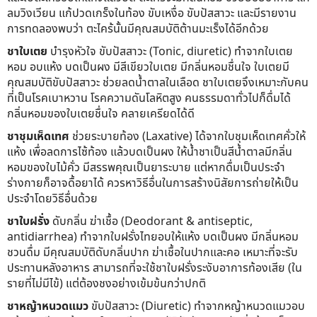
ลมวิงเวียน แก้ปวดเกร็งในท้อง ขับเหงื่อ ขับปัสสาวะ และมีรายงาน
การทดลองพบว่า ตะไคร้นั้นมีคุณสมบัติต้านมะเร็งได้อีกด้วย
ชาใบเตย
บำรุงหัวใจ ขับปัสสาวะ (Tonic, diuretic) ทำจากใบเตย
หอม อบแห้ง บดเป็นผง มีสีเขียวใบเตย มีกลิ่นหอมชื่นใจ ใบเตยมี
คุณสมบัติขับปัสสาวะ ช่วยลดน้ำตาลในเลือด ชาใบเตยจึงเหมาะกับคน
ที่เป็นโรคเบาหวาน โรคความดันโลหิตสูง คนธรรมดาทั่วไปก็ดื่มได้
กลิ่นหอมของใบเตยชื่นใจ คลายเครียดได้ดี
ชาชุมเห็ดเทศ
ช่วยระบายท้อง (Laxative) ได้จากใบชุมเห็ดเทศคั่วให้
แห้ง เพื่อลดการไซ้ท้อง แล้วบดเป็นผง ให้น้ำชาเป็นสีน้ำตาลมีกลิ่น
หอมของใบไม้คั่ว มีสรรพคุณเป็นยาระบาย แต่หากดื่มเป็นประจำ
ร่างกายก็อาจดื้อยาได้ ควรหาวิธีอื่นในการสร้างนิสัยการถ่ายให้เป็น
ประจำโดยวิธีอื่นด้วย
ชาใบฝรั่ง
ดับกลิ่น ฆ่าเชื้อ (Deodorant & antiseptic,
antidiarrhea) ทำจากใบฝรั่งไทยอบให้แห้ง บดเป็นผง มีกลิ่นหอม
ชวนดื่ม มีคุณสมบัติดับกลิ่นปาก ฆ่าเชื้อในปากและคอ เหมาะที่จะรับ
ประทานหลังอาหาร สามารถที่จะใช้ชาใบฝรั่งระงับอาการท้องเสีย (ใน
รายที่ไม่มีไข้) แต่ต้องชงอย่างเข้มข้นกว่าปกติ
ชาหญ้าหนวดแมว
ขับปัสสาวะ (Diuretic) ทำจากหญ้าหนวดแมวอบ