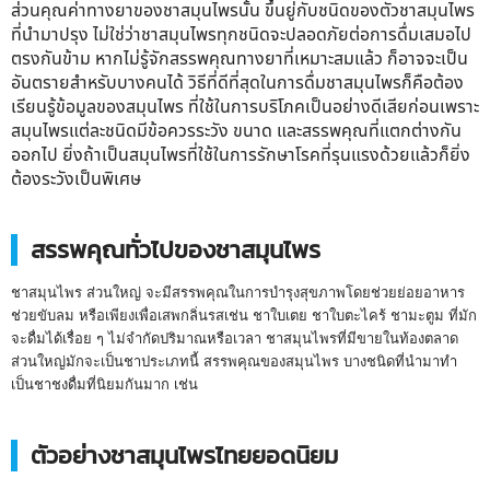
ส่วนคุณค่าทางยาของชาสมุนไพรนั้น ขึ้นยู่กับชนิดของตัวชาสมุนไพร
ที่นำมาปรุง ไม่ใช่ว่าชาสมุนไพรทุกชนิดจะปลอดภัยต่อการดื่มเสมอไป
ตรงกันข้าม หากไม่รู้จักสรรพคุณทางยาที่เหมาะสมแล้ว ก็อาจจะเป็น
อันตรายสำหรับบางคนได้ วิธีที่ดีที่สุดในการดื่มชาสมุนไพรก็คือต้อง
เรียนรู้ข้อมูลของสมุนไพร ที่ใช้ในการบริโภคเป็นอย่างดีเสียก่อนเพราะ
สมุนไพรแต่ละชนิดมีข้อควรระวัง ขนาด และสรรพคุณที่แตกต่างกัน
ออกไป ยิ่งถ้าเป็นสมุนไพรที่ใช้ในการรักษาโรคที่รุนแรงด้วยแล้วก็ยิ่ง
ต้องระวังเป็นพิเศษ
สรรพคุณทั่วไปของชาสมุนไพร
ชาสมุนไพร ส่วนใหญ่ จะมีสรรพคุณในการบำรุงสุขภาพโดยช่วยย่อยอาหาร
ช่วยขับลม หรือเพียงเพื่อเสพกลิ่นรสเช่น ชาใบเตย ชาใบตะไคร้ ชามะตูม ที่มัก
จะดื่มได้เรื่อย ๆ ไม่จำกัดปริมาณหรือเวลา ชาสมุนไพรที่มีขายในท้องตลาด
ส่วนใหญ่มักจะเป็นชาประเภทนี้ สรรพคุณของสมุนไพร บางชนิดที่นำมาทำ
เป็นชาชงดื่มที่นิยมกันมาก เช่น
ตัวอย่างชาสมุนไพรไทยยอดนิยม