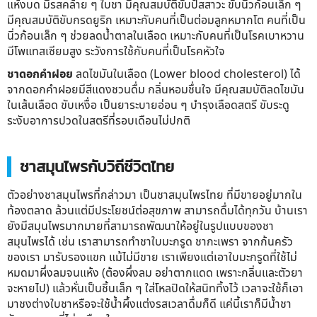
แห้งบด มีรสคล้าย ๆ ใบชา มีคุณสมบัติขับปัสสาวะ ขับนิ่วก้อนเล็ก ๆ
มีคุณสมบัติขับกรดยูริก เหมาะกับคนที่เป็นต่อมลูกหมากโต คนที่เป็น
นิ่วก้อนเล็ก ๆ ช่วยลดน้ำตาลในเลือด เหมาะกับคนที่เป็นโรคเบาหวาน
มีโพแทสเซียมสูง ระวังการใช้กับคนที่เป็นโรคหัวใจ
ชาดอกคำฝอย
ลดไขมันในเลือด (Lower blood cholesterol) ได้
จากดอกคำฝอยมีสีแดงชวนดื่ม กลิ่นหอมชื่นใจ มีคุณสมบัติลดไขมัน
ในเส้นเลือด ขับเหงื่อ เป็นยาระบายอ่อน ๆ บำรุงเลือดสตรี ขับระดู
ระงับอาการปวดในสตรีที่รอบเดือนไม่ปกติ
ชาสมุนไพรกับวิถีชีวิตไทย
ตัวอย่างชาสมุนไพรที่กล่าวมา เป็นชาสมุนไพรไทย ที่มีขายอยู่มากใน
ท้องตลาด ล้วนแต่มีประโยชน์ต่อสุขภาพ สามารถดื่มได้ทุกวัน บ้านเรา
ยังมีสมุนไพรมากมายที่สามารถพัฒนาให้อยู่ในรูปแบบของชา
สมุนไพรได้ เช่น เราสามารถทำชาใบมะกรูด ชากะเพรา จากก้นครัว
ของเรา มารับรองแขก แม้ไม่มีขาย เราเพียงแต่เอาใบมะกรูดที่ใช้ไม่
หมดมาผึ่งลมจนแห้ง (ต้องผึ่งลม อย่าตากแดด เพราะกลิ่นและตัวยา
จะหายไป) แล้วหั่นเป็นชิ้นเล็ก ๆ ใส่โหลปิดให้สนิททิ้งไว้ เวลาจะใช้ก็เอา
มาชงต่างใบชาหรือจะใช้น้ำผึ้งแต่งรสเวลาดื่มก็ดี แค่นี้เราก็มีน้ำชา