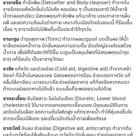
ชารางจืด
กำจัดพิษ (Detoxifier and Body-cleanser) ทำจากใบ
รางจืดอบแห้งมีกลิ่นใบไม้แห้ง หอมอ่อน ๆ เป็นธรรมชาติ ให้น้ำชาสี
น้ำตาลออกเขียว มีสรรพคุณกำจัดพิษ แก้เมาค้าง บรรเทาอาการผื่น
แพ้ และลดความร้อนในร่างกาย เหมาะกับเมืองไทยในขณะนี้ ที่ร้อนขึ้น
เรื่อย ๆ ชารางจืดไม่มีพิษดื่มเป็นประจำได้ทุกวัน
ชามะตูม
บำรุงสุขภาพ (Tonic) ทำจากผลมะตูมแก่ บดเป็นผง ให้น้ำ
ชาสีแดงออกน้ำตาล มีกลิ่นหอมหวานชวนดื่ม ส่วนใหญ่จะแต่งรสด้วย
น้ำตาล เพื่อให้ได้รสชาติที่ดีขึ้น มะตูมเป็นสมุนไพรที่มีสรรพคุณบำรุง
ธาตุ แก้ร้อนใน เป็นยาอายุวัฒนะ
ชาขิง
แก้หวัด และช่วยย่อย (Cold aid, digestive aid) ทำจากเหง้า
ขิงแก่ ที่มีน้ำมันหอมระเหย มีสรรพคุณทางร้อน ช่วยบรรเทาหวัด แก้
คลื่นไส้อาเจียน เมารถเมาเรือ ช่วยย่อยอาหาร แก้ท้องอืดหากคนเรา
ถ้าระบบย่อยอาหารไม่ดีแล้ว ระบบอื่นก็จะพลอยรวนไปด้วย
ชากระเจี๊ยบ
ขับปัสสาวะ ไขมันในเลือด (Diuretic, Lower blood
cholesterol) ได้มาจากดอกของกระเจี๊ยบแดง มีคุณสมบัติในการ
ลดไขมันในเลือด ลดความดันโลหิตสูง แก้กระหายน้ำ ทำให้ชุ่มคอชื่นใจ
ชากระเจี๊ยบมีสีแดง รสเปรี้ยวมักเติมน้ำตาลเพื่อแต่งรส
ชาตะไคร้
ขับลม ช่วยย่อย (Digestive aid, anticramp) ทำจากต้น
และใบตะไคร้อบให้แห้งแล้วบด ตะไคร้จะมีกลิ่นหอม ช่วยย่อยอาหาร แก้