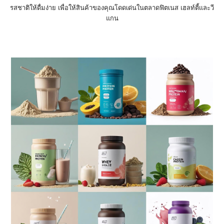
รสชาติให้ดื่มง่าย เพื่อให้สินค้าของคุณโดดเด่นในตลาดฟิตเนส เฮลท์ตี้และวี
แกน