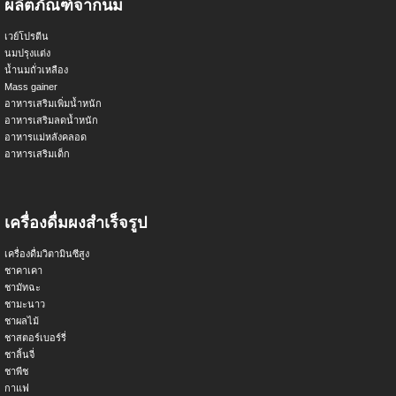
ผลิตภัณฑ์จากนม
เวย์โปรตีน
นมปรุงแต่ง
น้ำนมถั่วเหลือง
Mass gainer
อาหารเสริมเพิ่มน้ำหนัก
อาหารเสริมลดน้ำหนัก
อาหารแม่หลังคลอด
อาหารเสริมเด็ก
เครื่องดื่มผงสำเร็จรูป
เครื่องดื่มวิตามินซีสูง
ชาคาเคา
ชามัทฉะ
ชามะนาว
ชาผลไม้
ชาสตอร์เบอร์รี่
ชาลิ้นจี่
ชาพีช
กาแฟ