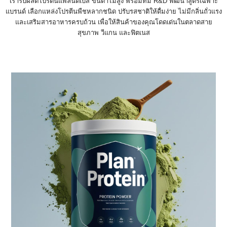
เรารับผลิตโปรตีนแพลนต์เบส ขั้นต่ำไม่สูง พร้อมทีม R&D พัฒนาสูตรเฉพาะ
แบรนด์ เลือกแหล่งโปรตีนพืชหลากชนิด ปรับรสชาติให้ดื่มง่าย ไม่มีกลิ่นถั่วแรง
และเสริมสารอาหารครบถ้วน เพื่อให้สินค้าของคุณโดดเด่นในตลาดสาย
สุขภาพ วีแกน และฟิตเนส