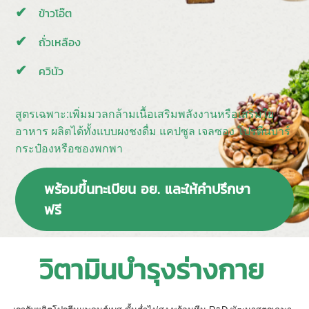
ข้าวโอ๊ต
ถั่วเหลือง
ควินัว
สูตรเฉพาะ:เพิ่มมวลกล้ามเนื้อเสริมพลังงานหรือเสริมใย
อาหาร ผลิตได้ทั้งแบบผงชงดื่ม แคปซูล เจลซอง โปรตีนบาร์
กระป๋องหรือซองพกพา
พร้อมขึ้นทะเบียน อย. และให้คำปรึกษา
ฟรี
วิตามินบำรุงร่างกาย