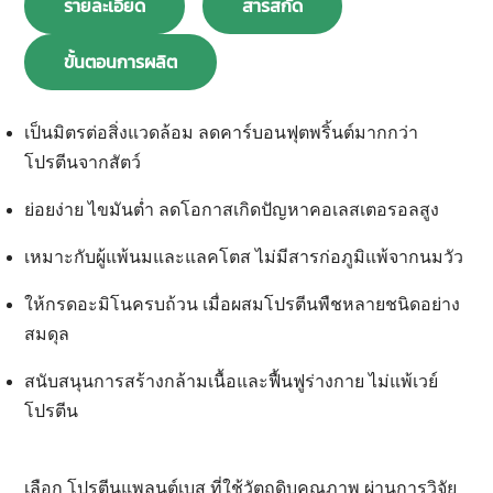
รายละเอียด
สารสกัด
ขั้นตอนการผลิต
เป็นมิตรต่อสิ่งแวดล้อม
ลดคาร์บอนฟุตพริ้นต์มากกว่า
โปรตีนจากสัตว์
ย่อยง่าย ไขมันต่ำ
ลดโอกาสเกิดปัญหาคอเลสเตอรอลสูง
เหมาะกับผู้แพ้นมและแลคโตส
ไม่มีสารก่อภูมิแพ้จากนมวัว
ให้กรดอะมิโนครบถ้วน
เมื่อผสมโปรตีนพืชหลายชนิดอย่าง
สมดุล
สนับสนุนการสร้างกล้ามเนื้อและฟื้นฟูร่างกาย
ไม่แพ้เวย์
โปรตีน
เลือก
โปรตีนแพลนต์เบส
ที่ใช้วัตถุดิบคุณภาพ ผ่านการวิจัย