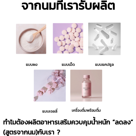
จากนมที่เรารับผลิต
แบบผง
แบบเม็ด
แบบแคปซูล
เครื่องดื่มพร้อมดื่ม
แบบเจลลี่
ทำไมต้องผลิตอาหารเสริมควบคุมน้ำหนัก “ลดลง”
(สูตรจากนม)กับเรา ?