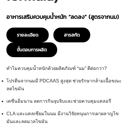
อาหารเสริมควบคุมน้ำหนัก “ลดลง” (สูตรจากนม)
รายละเอียด
สารสกัด
ขั้นตอนการผลิต
ทำไมควบคุมน้ำหนักด้วยผลิตภัณฑ์ “นม” ดีต่อกว่า?
โปรตีนจากนมมี PDCAAS สูงสุด
ช่วยรักษากล้ามเนื้อขณะ
ลดไขมัน
เคซีนอิ่มนาน
ลดการกินจุบจิบและช่วยควบคุมแคลอรี
CLA และแคลเซียมในนม
มีงานวิจัยหนุนการเผาผลาญไข
มันและลดมวลไขมัน