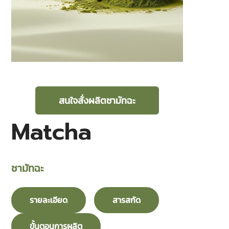
สนใจสั่งผลิตชามัทฉะ
Matcha
ชามัทฉะ
รายละเอียด
สารสกัด
ขั้นตอนการผลิต