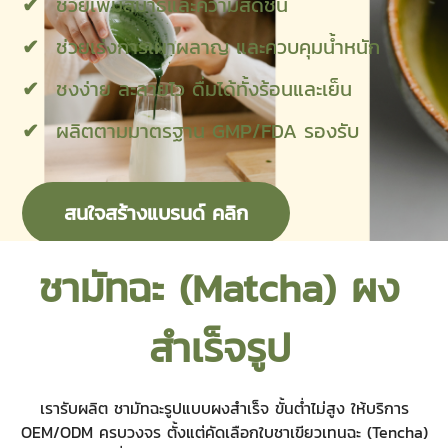
ช่วยเพิ่มสมาธิและความสดชื่น
ช่วยเร่งการเผาผลาญ และควบคุมน้ำหนัก
ชงง่าย ละลายไว ดื่มได้ทั้งร้อนและเย็น
ผลิตตามมาตรฐาน GMP/FDA รองรับ
สนใจสร้างแบรนด์ คลิก
ชามัทฉะ (Matcha) ผง
สำเร็จรูป
เรารับผลิต ชามัทฉะรูปแบบผงสำเร็จ ขั้นต่ำไม่สูง ให้บริการ
OEM/ODM ครบวงจร ตั้งแต่คัดเลือกใบชาเขียวเทนฉะ (Tencha)