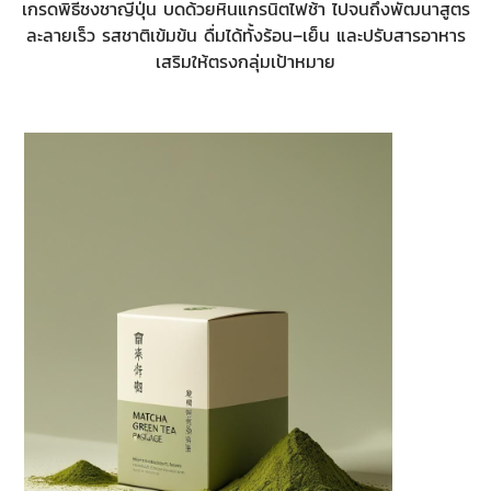
เกรดพิธีชงชาญี่ปุ่น บดด้วยหินแกรนิตไฟช้า ไปจนถึงพัฒนาสูตร
ละลายเร็ว รสชาติเข้มข้น ดื่มได้ทั้งร้อน–เย็น และปรับสารอาหาร
เสริมให้ตรงกลุ่มเป้าหมาย