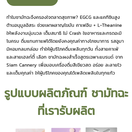
ทำไมชามัทฉะจึงครองใจตลาดสุขภาพ? EGCG และแคทิชินสูง
ต้านอนุมูลอิสระ ช่วยเผาผลาญไขมัน คาเฟอีน + L-Theanine
ให้พลังงานนุ่มนวล เต็มสมาธิ ไม่ Crash ใยอาหารและกรดอะมิ
โนครบ ดื่มแทนกาแฟได้โดยยังคงคุณค่าทางโภชนาการ รสอูมา
มิหอมกลมกล่อม ทำให้ผู้บริโภคดื่มเพลินทุกวัน ทั้งสายคาเฟ่
และสายเฮลท์ตี้ เลือก ชามัทฉะผงสำเร็จสูตรเฉพาะแบรนด์ จาก
Siam Cannery เพื่อมอบเครื่องดื่มสีเขียวสด อร่อย ละลายไว
และเต็มคุณค่า ให้ผู้บริโภคของคุณได้เพลิดเพลินในทุกแก้ว
รูปแบบผลิตภัณฑ์ ชามัทฉะ
ที่เรารับผลิต