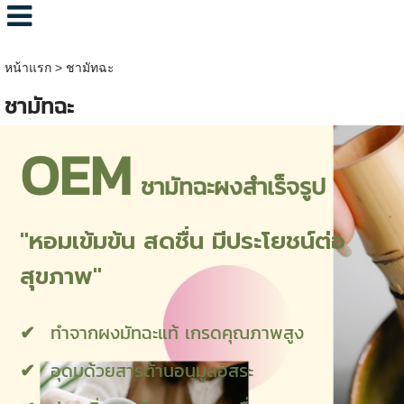
หน้าแรก
>
ชามัทฉะ
ชามัทฉะ
OEM
ชามัทฉะผงสำเร็จรูป
"หอมเข้มข้น สดชื่น มีประโยชน์ต่อ
สุขภาพ"
ทำจากผงมัทฉะแท้ เกรดคุณภาพสูง
อุดมด้วยสารต้านอนุมูลอิสระ