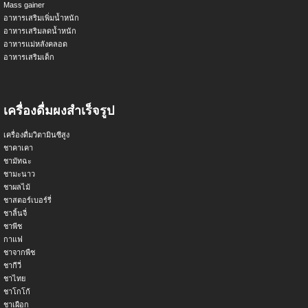
Mass gainer
อาหารเสริมเพิ่มน้ำหนัก
อาหารเสริมลดน้ำหนัก
อาหารแม่หลังคลอด
อาหารเสริมเด็ก
เครื่องดื่มผงสำเร็จรูป
เครื่องดื่มวิตามินซีสูง
ชาคาเคา
ชามัทฉะ
ชามะนาว
ชาผลไม้
ชาสตอร์เบอร์รี่
ชาลิ้นจี่
ชาพีช
กาแฟ
ชาจากพืช
ชากีวี่
ชาไทย
ชาโกโก้
ชาเผือก