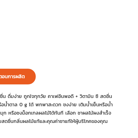
นตอนการผลิต
่น ดื่มง่าย ถูกใจทุกวัย คาเฟอีนพอดี + วิตามิน ซี สดชื่น
หรือน้ำตาล 0 g ได้ พกพาสะดวก ชงง่าย เติมน้ำเย็นหรือน้ำ
่มุก หรือชงม็อกเทลผลไม้ได้ทันที เลือก ชาผลไม้ผงสำเร็จ
ชื่นกลิ่นผลไม้แท้และคุณค่าชาแท้ให้ผู้บริโภคของคุณ