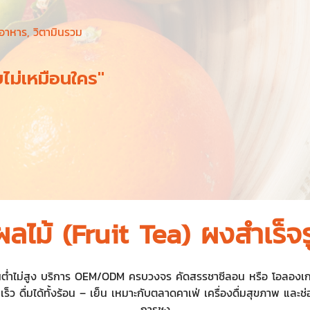
ยอาหาร, วิตามินรวม
ยไม่เหมือนใคร"
ลไม้ (Fruit Tea) ผงสำเร็จร
ั้นต่ำไม่สูง บริการ OEM/ODM ครบวงจร คัดสรรชาซีลอน หรือ โอลองเก
เร็ว ดื่มได้ทั้งร้อน – เย็น เหมาะกับตลาดคาเฟ่ เครื่องดื่มสุขภาพ แ
การชง