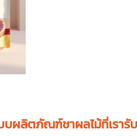
บบผลิตภัณฑ์ชาผลไม้ที่เรารั