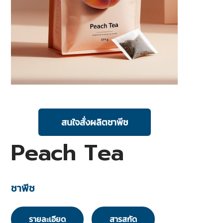
สนใจสั่งผลิตชาพีช
Peach Tea
ชาพีช
รายละเอียด
สารสกัด