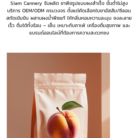
Siam Cannery รับผลิต ชาพีชรูปแบบผงสำเร็จ ขั้นต่ำไม่สูง
บริการ OEM/ODM ครบวงจร ตั้งแต่คัดเลือกใบชาอัสสัม/ซีลอน
สกัดเข้มข้น ผสานผงน้ำพีชแท้ ให้กลิ่นหอมหวานละมุน ชงละลาย
เร็ว ดื่มได้ทั้งร้อน – เย็น เหมาะกับคาเฟ่ เครื่องดื่มสุขภาพ และ
แบรนด์ออนไลน์ที่ต้องการความสะดวกชง