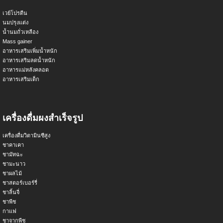
เวย์โปรตีน
นมปรุงแต่ง
น้ำนมถั่วเหลือง
Mass gainer
อาหารเสริมเพิ่มน้ำหนัก
อาหารเสริมลดน้ำหนัก
อาหารแม่หลังคลอด
อาหารเสริมเด็ก
เครื่องดื่มผงสำเร็จรูป
เครื่องดื่มวิตามินซีสูง
ชาคาเคา
ชามัทฉะ
ชามะนาว
ชาผลไม้
ชาสตอร์เบอร์รี่
ชาลิ้นจี่
ชาพีช
กาแฟ
ชาจากพืช