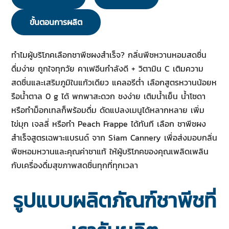
ขั้นตอนการผลิต
ทำไมผู้บริโภคเลือกชาพีชผงสำเร็จ? กลิ่นพีชหวานหอมสดชื่น
ดื่มง่าย ถูกใจทุกวัย คาเฟอีนกำลังดี + วิตามิน C เติมความ
สดชื่นและเสริมภูมิในแก้วเดียว แคลอรีต่ำ เลือกสูตรหวานน้อยห
รือน้ำตาล 0 g ได้ พกพาสะดวก ชงง่าย เติมน้ำเย็น น้ำโซดา
หรือทำม็อกเทลก็พร้อมดื่ม ดัดแปลงเมนูได้หลากหลาย เพิ่ม
ไข่มุก เจลลี่ หรือทำ Peach Frappe ได้ทันที เลือก ชาพีชผง
สำเร็จสูตรเฉพาะแบรนด์ จาก Siam Cannery เพื่อส่งมอบกลิ่น
พีชหอมหวานและคุณค่าชาแท้ ให้ผู้บริโภคของคุณเพลิดเพลิน
กับเครื่องดื่มสุขภาพสดชื่นทุกที่ทุกเวลา
รูปแบบผลิตภัณฑ์ชาพีชที่