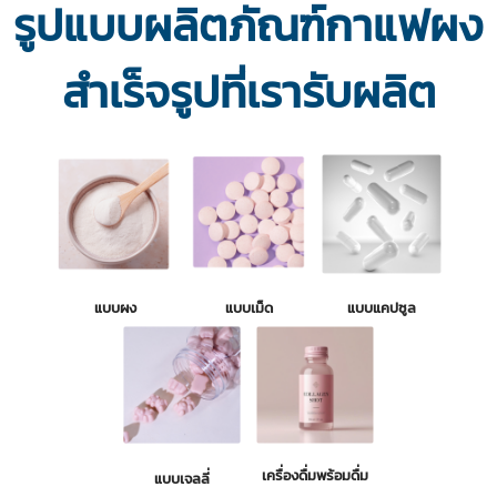
รูปแบบผลิตภัณฑ์กาแฟผง
สำเร็จรูปที่เรารับผลิต
แบบผง
แบบเม็ด
แบบแคปซูล
เครื่องดื่มพร้อมดื่ม
แบบเจลลี่