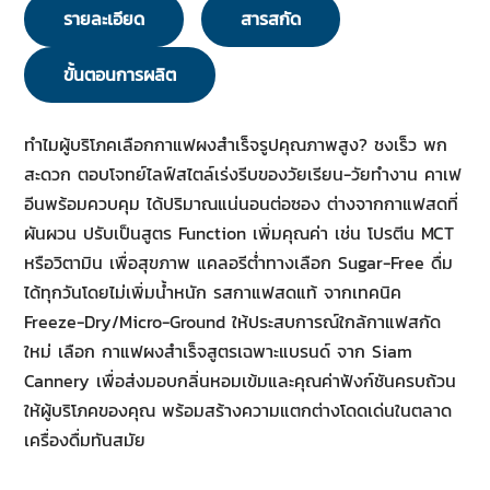
รายละเอียด
สารสกัด
ขั้นตอนการผลิต
ทำไมผู้บริโภคเลือกกาแฟผงสำเร็จรูปคุณภาพสูง? ชงเร็ว พก
สะดวก ตอบโจทย์ไลฟ์สไตล์เร่งรีบของวัยเรียน-วัยทำงาน คาเฟ
อีนพร้อมควบคุม ได้ปริมาณแน่นอนต่อซอง ต่างจากกาแฟสดที่
ผันผวน ปรับเป็นสูตร Function เพิ่มคุณค่า เช่น โปรตีน MCT
หรือวิตามิน เพื่อสุขภาพ แคลอรีต่ำทางเลือก Sugar-Free ดื่ม
ได้ทุกวันโดยไม่เพิ่มน้ำหนัก รสกาแฟสดแท้ จากเทคนิค
Freeze-Dry/Micro-Ground ให้ประสบการณ์ใกล้กาแฟสกัด
ใหม่ เลือก กาแฟผงสำเร็จสูตรเฉพาะแบรนด์ จาก Siam
Cannery เพื่อส่งมอบกลิ่นหอมเข้มและคุณค่าฟังก์ชันครบถ้วน
ให้ผู้บริโภคของคุณ พร้อมสร้างความแตกต่างโดดเด่นในตลาด
เครื่องดื่มทันสมัย