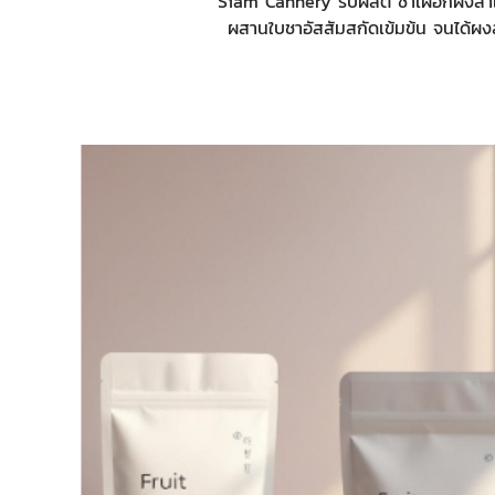
Siam Cannery รับผลิต ชาเผือกผงสำเร
ผสานใบชาอัสสัมสกัดเข้มข้น จนได้ผงล