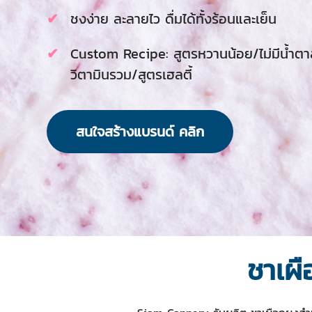
ชงง่าย ละลายไว ดื่มได้ทั้งร้อนและเย็น
Custom Recipe: สูตรหวานน้อย/ไม่มีน้ำต
วิตามินรวม/สูตรเฮลตี้
สนใจสร้างแบรนด์ คลิก
ชาเผื