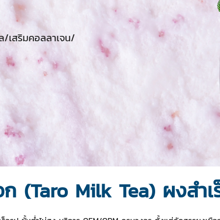
าล/เสริมคอลลาเจน/
อก (Taro Milk Tea) ผงสำเร