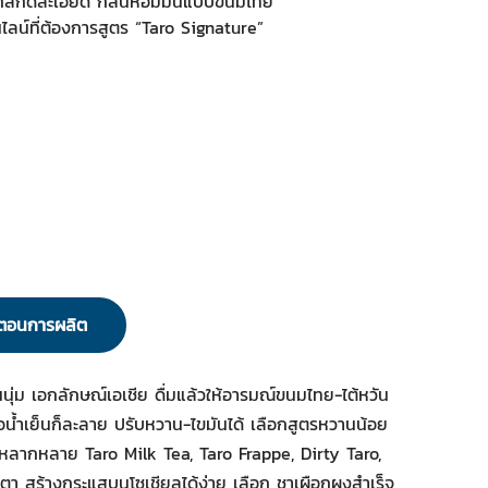
ือกสกัดละเอียด กลิ่นหอมมันแบบขนมไทย
ไลน์ที่ต้องการสูตร “Taro Signature”
นตอนการผลิต
นุ่ม เอกลักษณ์เอเชีย ดื่มแล้วให้อารมณ์ขนมไทย-ไต้หวัน
รือน้ำเย็นก็ละลาย ปรับหวาน-ไขมันได้ เลือกสูตรหวานน้อย
้หลากหลาย Taro Milk Tea, Taro Frappe, Dirty Taro,
ตา สร้างกระแสบนโซเชียลได้ง่าย เลือก ชาเผือกผงสำเร็จ