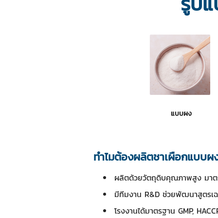
รูปแ
แบบผง
ทำไมต้องผลิตชาเผือกแบบผง
ผลิตด้วยวัตถุดิบคุณภาพสูง ม
มีทีมงาน R&D ช่วยพัฒนาสูตรเ
โรงงานได้มาตรฐาน GMP, HACCP