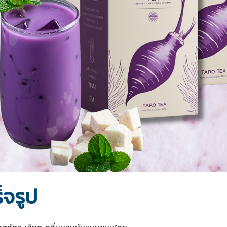
็จรูป