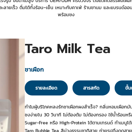
็จรูป ขั้นต่ำไม่สูง บริการ OEM/ODM ครบวงจร ตั้งแต่คัดสรรผงเผ
ะลายเร็ว ดื่มได้ทั้งร้อน–เย็น เหมาะกับคาเฟ่ ร้านชานม และแบรนด์ออน
พร้อมชง
Taro Milk Tea
ชาเผือก
รายละเอียด
สารสกัด
ขั้
ทำไมผู้บริโภคหลงรักชาเผือกผงสำเร็จ? กลิ่นหอมเผือกมัน
ชงง่ายใน 30 วินาที ไม่ต้องต้ม ไม่ต้องกรอง ใช้น้ำร้อนห
Sugar-Free หรือ High-Protein ได้ตามเทรนด์ ทำเมนูได
Taro Bubble Tea สีม่วงธรรมชาติสวย ถ่ายรูปดึงดูดสาย