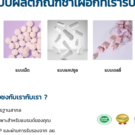
บบผลิตภัณฑ์ชาเผือกที่เรารั
แบบเม็ด
แบบแคปซูล
แบบเจลลี่
ชงกับเรากับเรา ?
าตรฐานสากล
ฉพาะสำหรับแบรนด์ของคุณ
 และผ่านการรับรองจาก อย.