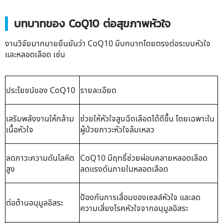
บทบาทของ CoQ10 ต่อสุขภาพหัวใจ
งานวิจัยมากมายยืนยันว่า CoQ10 มีบทบาทโดยตรงต่อระบบหัวใจ
และหลอดเลือด เช่น
ประโยชน์ของ CoQ10
รายละเอียด
เสริมพลังงานให้กล้าม
ช่วยให้หัวใจสูบฉีดเลือดได้ดีขึ้น โดยเฉพาะใน
เนื้อหัวใจ
ผู้ป่วยภาวะหัวใจล้มเหลว
ลดภาวะความดันโลหิต
CoQ10 มีฤทธิ์ช่วยผ่อนคลายหลอดเลือด
สูง
ลดแรงดันภายในหลอดเลือด
ป้องกันการเสื่อมของเซลล์หัวใจ และลด
ต่อต้านอนุมูลอิสระ
ความเสี่ยงโรคหัวใจจากอนุมูลอิสระ