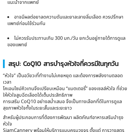
แนะนำจากแพทย์
อาจมีผลต่อยาลดความดันและยาละลายลิ่มเลือด ควรปรึกษา
แพทย์ก่อนใช้ร่วมกัน
ไม่ควรรับประทานเกิน 300 มก./วัน ยกเว้นอยู่ภายใต้การดูแล
ของแพทย์
สรุป: CoQ10 สารบำรุงหัวใจที่ควรมีในทุกวัน
“หัวใจ” เป็นอวัยวะที่ทำงานไม่เคยหยุด และต้องการพลังงานตลอด
เวลา
โคเอนไซม์คิวเทนจึงเปรียบเหมือน “แบตเตอรี่” ของเซลล์หัวใจ ที่ช่วย
ให้หัวใจสูบฉีดเลือดได้เต็มประสิทธิภาพ
การเสริม CoQ10 อย่างสม่ำเสมอ จึงเป็นทางเลือกที่ดีในการดูแล
สุขภาพหัวใจทั้งในระยะสั้นและระยะยาว
สำหรับผู้ประกอบการที่ต้องการพัฒนา
ผลิตภัณฑ์อาหารเสริมบำรุง
หัวใจ
SiamCannery พร้อมให้บริการแบบครบวงจร ตั้งแต่
การวางสูตร