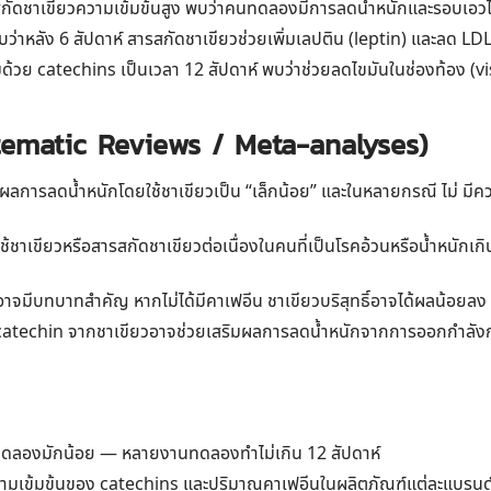
กัดชาเขียวความเข้มข้นสูง พบว่าคนทดลองมีการลดน้ำหนักและรอบเอวไ
่าหลัง 6 สัปดาห์ สารสกัดชาเขียวช่วยเพิ่มเลปติน (leptin) และลด LDL 
มด้วย catechins เป็นเวลา 12 สัปดาห์ พบว่าช่วยลดไขมันในช่องท้อง (vi
stematic Reviews / Meta-analyses)
า ผลการลดน้ำหนักโดยใช้ชาเขียวเป็น “เล็กน้อย” และในหลายกรณี
ไม่
มีคว
เขียวหรือสารสกัดชาเขียวต่อเนื่องในคนที่เป็นโรคอ้วนหรือน้ำหนักเกิน 
วอาจมีบทบาทสำคัญ หากไม่ได้มีคาเฟอีน ชาเขียวบริสุทธิ์อาจได้ผลน้อยลง
 catechin จากชาเขียวอาจช่วยเสริมผลการลดน้ำหนักจากการออกกำลังกา
ทดลองมักน้อย — หลายงานทดลองทำไม่เกิน 12 สัปดาห์
มเข้มข้นของ catechins และปริมาณคาเฟอีนในผลิตภัณฑ์แต่ละแบรนด์ไ