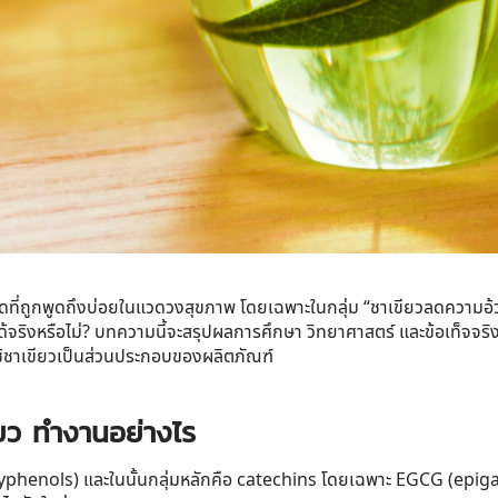
ัดที่ถูกพูดถึงบ่อยในแวดวงสุขภาพ โดยเฉพาะในกลุ่ม “
ชาเขียวลดความอ้
จริงหรือไม่? บทความนี้จะสรุปผลการศึกษา วิทยาศาสตร์ และข้อเท็จจริงที
ใช้ชาเขียวเป็นส่วนประกอบของผลิตภัณฑ์
ียว ทำงานอย่างไร
lyphenols)
และในนั้นกลุ่มหลักคือ
catechins
โดยเฉพาะ
EGCG (epigal