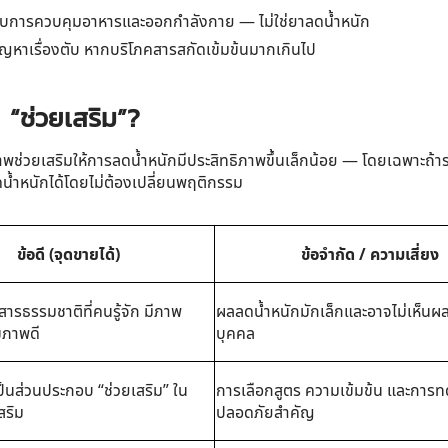
” กับการควบคุมอาหารและออกกำลังกาย — ไม่ใช่ยาลดน้ำหนัก
ญหาเรื่องตับ หากบริโภคสารสกัดเข้มข้นมากเกินไป
 “ช่วยเสริม”?
พช่วยเสริมให้การลดน้ำหนักมีประสิทธิภาพขึ้นเล็กน้อย
— โดยเฉพาะถ้า
ลดน้ำหนักได้โดยไม่ต้องเปลี่ยนพฤติกรรม
ข้อดี (จุดขายได้)
ข้อจำกัด / ความเสี่ยง
สารธรรมชาติที่คนรู้จัก มีภาพ
ผลลดน้ำหนักมักเล็กและอาจไม่เห็นผล
ขภาพดี
บุคคล
ป็นส่วนประกอบ “ช่วยเสริม” ใน
การเลือกสูตร ความเข้มข้น และกา
สริม
ปลอดภัยสำคัญ