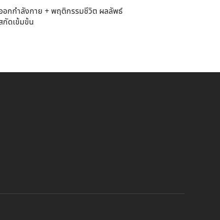
รออกกำลังกาย + พฤติกรรมชีวิต
ผลลัพธ์
สกัดเข้มข้น